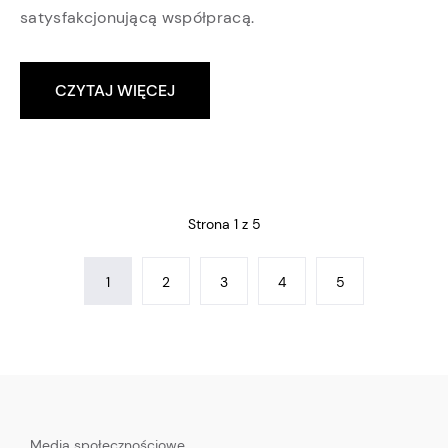
satysfakcjonującą współpracą.
CZYTAJ WIĘCEJ
Strona 1 z 5
1
2
3
4
5
Media społecznościowe