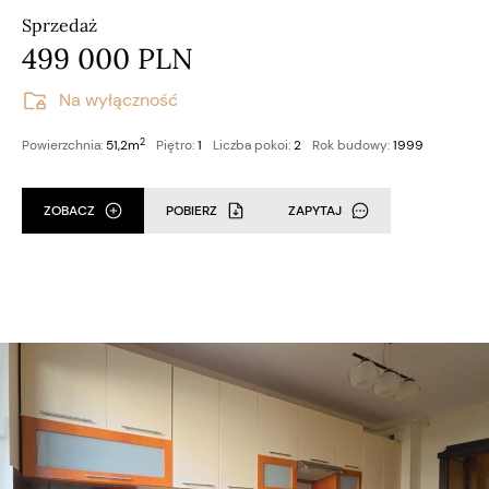
Sprzedaż
499 000 PLN
Na wyłączność
2
Powierzchnia:
51,2m
Piętro:
1
Liczba pokoi:
2
Rok budowy:
1999
ZOBACZ
POBIERZ
ZAPYTAJ