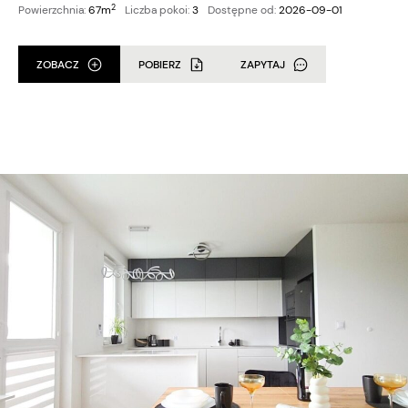
2
Powierzchnia:
67m
Liczba pokoi:
3
Dostępne od:
2026-09-01
ZOBACZ
POBIERZ
ZAPYTAJ