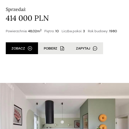
Sprzedaż
414 000 PLN
2
Powierzchnia:
48,02m
Piętro:
10
Liczba pokoi:
3
Rok budowy:
1980
ZOBACZ
POBIERZ
ZAPYTAJ