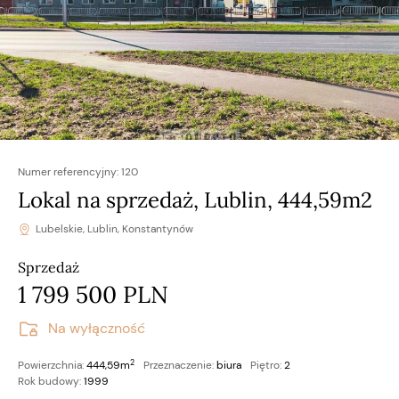
Numer referencyjny:
120
Lokal na sprzedaż, Lublin, 444,59m2
Lubelskie, Lublin, Konstantynów
Sprzedaż
1 799 500 PLN
Na wyłączność
2
Powierzchnia:
444,59m
Przeznaczenie:
biura
Piętro:
2
Rok budowy:
1999