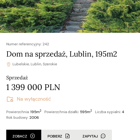
Numer referencyjny:
242
Dom na sprzedaż, Lublin, 195m2
Lubelskie, Lublin, Szerokie
Sprzedaż
1 399 000 PLN
Na wyłączność
2
2
Powierzchnia:
195m
Powierzchnia działki:
595m
Liczba sypialni:
4
Rok budowy:
2006
ZOBACZ
POBIERZ
ZAPYTAJ