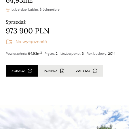
64,93m2
Lubelskie, Lublin, Śródmieście
Sprzedaż
973 900 PLN
Na wyłączność
2
Powierzchnia:
64,93m
Piętro:
2
Liczba pokoi:
3
Rok budowy:
2014
ZOBACZ
POBIERZ
ZAPYTAJ