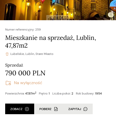
Numer referencyjny:
259
Mieszkanie na sprzedaż, Lublin,
47,87m2
Lubelskie, Lublin, Stare Miasto
Sprzedaż
790 000 PLN
Na wyłączność
2
Powierzchnia:
47,87m
Piętro:
1
Liczba pokoi:
2
Rok budowy:
1954
ZOBACZ
POBIERZ
ZAPYTAJ