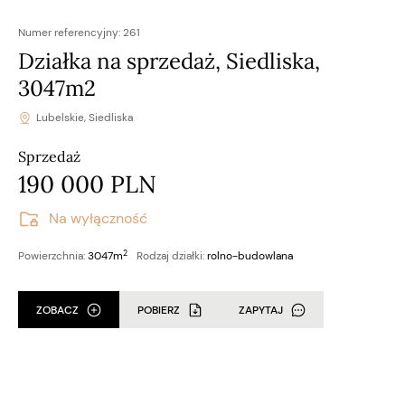
Numer referencyjny:
261
Działka na sprzedaż, Siedliska,
3047m2
Lubelskie, Siedliska
Sprzedaż
190 000 PLN
Na wyłączność
2
Powierzchnia:
3047m
Rodzaj działki:
rolno-budowlana
ZOBACZ
POBIERZ
ZAPYTAJ