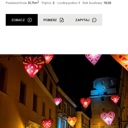
2
Powierzchnia:
31,71m
Piętro:
2
Liczba pokoi:
1
Rok budowy:
1928
ZOBACZ
POBIERZ
ZAPYTAJ