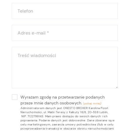
Telefon
Adres e-mail
*
Treść wiadomości
Wyrażam zgodę na przetwarzanie podanych
przeze mnie danych osobowych.
Administratorem danych jest ONESTO BROKER Karolina Pizoń
Nieruchomości, ul. Matki Teresy z Kalkuty 18/8, 20-538 Lublin,
NIP: 7122799143. Mam prawo dostępu do swoich danych i ich
poprawiania. Podanie danych jest dobrowolne. Dane zbierane są w
celu marketingowym, zawarcia umowy pośrednictwa i/lub w celu
przeprowadzenia transakcji w obszarze obrotu nieruchomościami