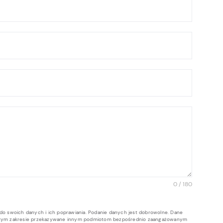
0 / 180
do swoich danych i ich poprawiania. Podanie danych jest dobrowolne. Dane
 w tym zakresie przekazywane innym podmiotom bezpośrednio zaangażowanym