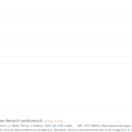
nie danych osobowych.
ci, ul. Matki Teresy z Kalkuty 18/8, 20-538 Lublin, NIP: 7122799143. Mam prawo dostępu 
b w celu przeprowadzenia transakcji w obszarze obrotu nieruchomościami oraz mogą być