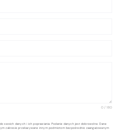
0 / 180
do swoich danych i ich poprawiania. Podanie danych jest dobrowolne. Dane
 w tym zakresie przekazywane innym podmiotom bezpośrednio zaangażowanym