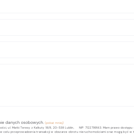
nie danych osobowych.
ci, ul. Matki Teresy z Kalkuty 18/8, 20-538 Lublin, NIP: 7122799143. Mam prawo dostępu 
b w celu przeprowadzenia transakcji w obszarze obrotu nieruchomościami oraz mogą być