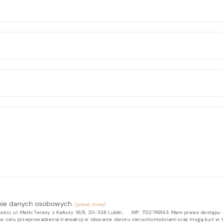
nie danych osobowych.
ci, ul. Matki Teresy z Kalkuty 18/8, 20-538 Lublin, NIP: 7122799143. Mam prawo dostępu 
b w celu przeprowadzenia transakcji w obszarze obrotu nieruchomościami oraz mogą być