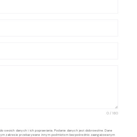
0 / 180
do swoich danych i ich poprawiania. Podanie danych jest dobrowolne. Dane
 w tym zakresie przekazywane innym podmiotom bezpośrednio zaangażowanym