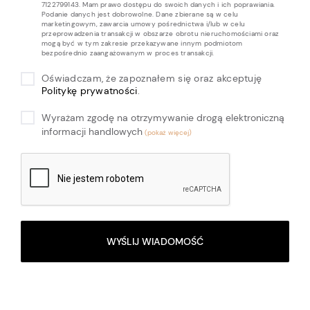
7122799143. Mam prawo dostępu do swoich danych i ich poprawiania.
Podanie danych jest dobrowolne. Dane zbierane są w celu
marketingowym, zawarcia umowy pośrednictwa i/lub w celu
przeprowadzenia transakcji w obszarze obrotu nieruchomościami oraz
mogą być w tym zakresie przekazywane innym podmiotom
bezpośrednio zaangażowanym w proces transakcji.
Oświadczam, że zapoznałem się oraz akceptuję
Politykę prywatności
.
Wyrażam zgodę na otrzymywanie drogą elektroniczną
informacji handlowych
WYŚLIJ WIADOMOŚĆ