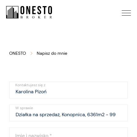
ONESTO
Napisz do mnie
Kontaktujesz się z
W sprawie
Imię i nazwisko
*