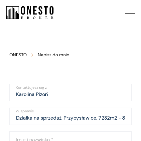
ONESTO
Napisz do mnie
Kontaktujesz się z
W sprawie
Imię i nazwisko
*