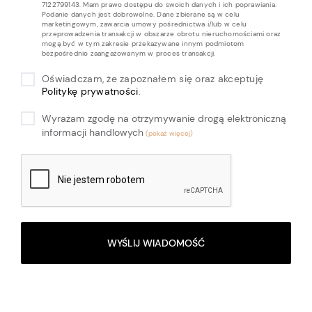
7122799143. Mam prawo dostępu do swoich danych i ich poprawiania.
Podanie danych jest dobrowolne. Dane zbierane są w celu
marketingowym, zawarcia umowy pośrednictwa i/lub w celu
przeprowadzenia transakcji w obszarze obrotu nieruchomościami oraz
mogą być w tym zakresie przekazywane innym podmiotom
bezpośrednio zaangażowanym w proces transakcji.
Oświadczam, że zapoznałem się oraz akceptuję
Politykę prywatności
.
Wyrażam zgodę na otrzymywanie drogą elektroniczną
informacji handlowych
WYŚLIJ WIADOMOŚĆ