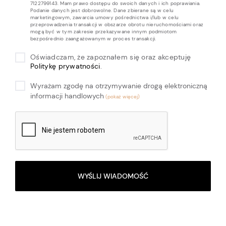
7122799143. Mam prawo dostępu do swoich danych i ich poprawiania.
Podanie danych jest dobrowolne. Dane zbierane są w celu
marketingowym, zawarcia umowy pośrednictwa i/lub w celu
przeprowadzenia transakcji w obszarze obrotu nieruchomościami oraz
mogą być w tym zakresie przekazywane innym podmiotom
bezpośrednio zaangażowanym w proces transakcji.
Oświadczam, że zapoznałem się oraz akceptuję
Politykę prywatności
.
Wyrażam zgodę na otrzymywanie drogą elektroniczną
informacji handlowych
WYŚLIJ WIADOMOŚĆ