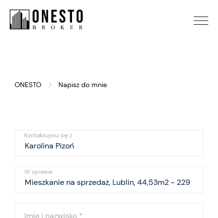
ONESTO
Napisz do mnie
Kontaktujesz się z
W sprawie
Imię i nazwisko
*