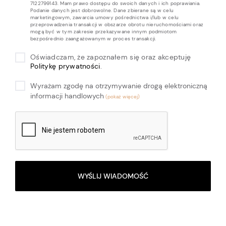
7122799143. Mam prawo dostępu do swoich danych i ich poprawiania.
Podanie danych jest dobrowolne. Dane zbierane są w celu
marketingowym, zawarcia umowy pośrednictwa i/lub w celu
przeprowadzenia transakcji w obszarze obrotu nieruchomościami oraz
mogą być w tym zakresie przekazywane innym podmiotom
bezpośrednio zaangażowanym w proces transakcji.
Oświadczam, że zapoznałem się oraz akceptuję
Politykę prywatności
.
Wyrażam zgodę na otrzymywanie drogą elektroniczną
informacji handlowych
WYŚLIJ WIADOMOŚĆ