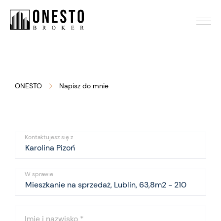
ONESTO
Napisz do mnie
Kontaktujesz się z
W sprawie
Imię i nazwisko
*