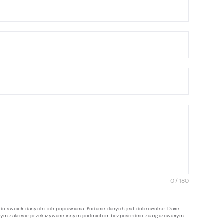
0 / 180
do swoich danych i ich poprawiania. Podanie danych jest dobrowolne. Dane
 w tym zakresie przekazywane innym podmiotom bezpośrednio zaangażowanym