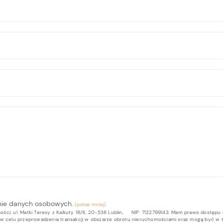
nie danych osobowych.
ci, ul. Matki Teresy z Kalkuty 18/8, 20-538 Lublin, NIP: 7122799143. Mam prawo dostępu 
b w celu przeprowadzenia transakcji w obszarze obrotu nieruchomościami oraz mogą być