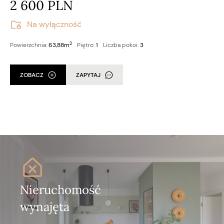
2 600 PLN
Na wyłączność
2
Powierzchnia:
63,88m
Piętro:
1
Liczba pokoi:
3
ZOBACZ
ZAPYTAJ
Nieruchomość
wynajęta