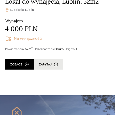
Lokal do wynajęcia, Lublin, 52m2
Lubelskie, Lublin
Wynajem
4 000 PLN
Na wyłączność
2
Powierzchnia:
52m
Przeznaczenie:
biuro
Piętro:
1
ZOBACZ
ZAPYTAJ