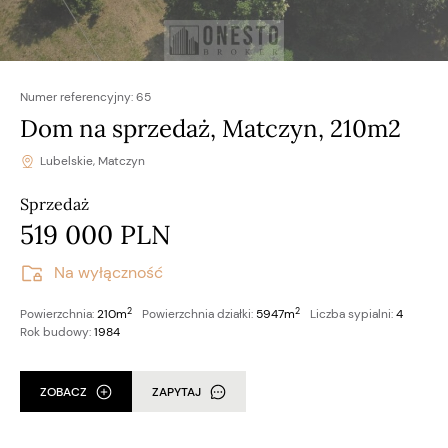
Numer referencyjny:
65
Dom na sprzedaż, Matczyn, 210m2
Lubelskie, Matczyn
Sprzedaż
519 000 PLN
Na wyłączność
2
2
Powierzchnia:
210m
Powierzchnia działki:
5947m
Liczba sypialni:
4
Rok budowy:
1984
ZOBACZ
ZAPYTAJ