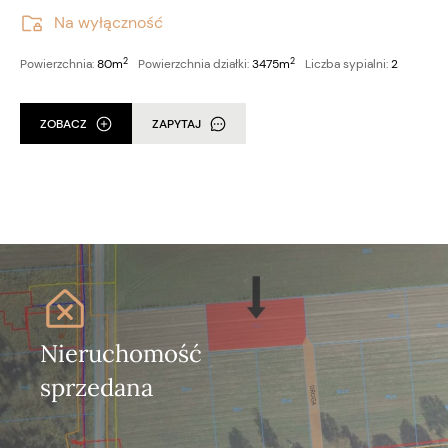
Na wyłączność
2
2
Powierzchnia:
80m
Powierzchnia działki:
3475m
Liczba sypialni:
2
ZOBACZ
ZAPYTAJ
Nieruchomość
sprzedana