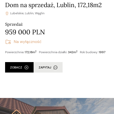
Dom na sprzedaż, Lublin, 172,18m2
Lubelskie, Lublin, Węglin
Sprzedaż
959 000 PLN
Na wyłączność
2
2
Powierzchnia:
172,18m
Powierzchnia działki:
342m
Rok budowy:
1997
ZOBACZ
ZAPYTAJ