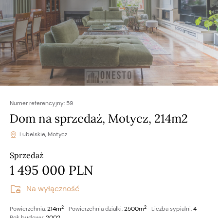
Numer referencyjny:
59
Dom na sprzedaż, Motycz, 214m2
Lubelskie, Motycz
Sprzedaż
1 495 000 PLN
Na wyłączność
2
2
Powierzchnia:
214m
Powierzchnia działki:
2500m
Liczba sypialni:
4
Rok budowy:
2002