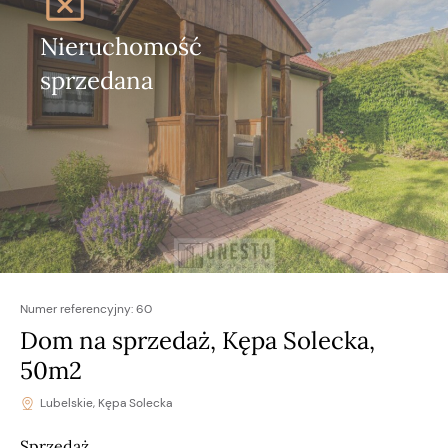
Nieruchomość
sprzedana
Numer referencyjny:
60
Dom na sprzedaż, Kępa Solecka,
50m2
Lubelskie, Kępa Solecka
Sprzedaż