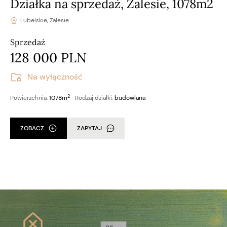
Działka na sprzedaż, Zalesie, 1078m2
Lubelskie, Zalesie
Sprzedaż
128 000 PLN
Na wyłączność
2
Powierzchnia:
1078m
Rodzaj działki:
budowlana
ZOBACZ
ZAPYTAJ