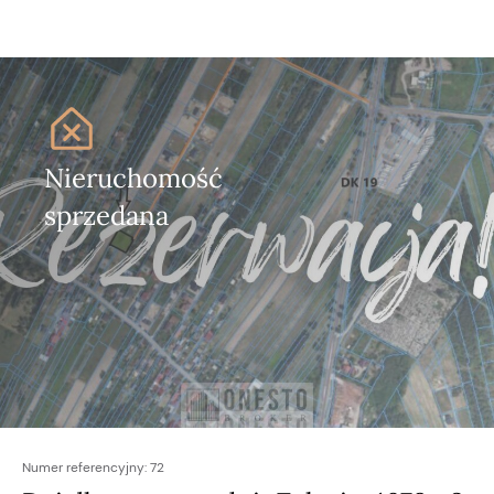
Nieruchomość
sprzedana
Numer referencyjny:
72