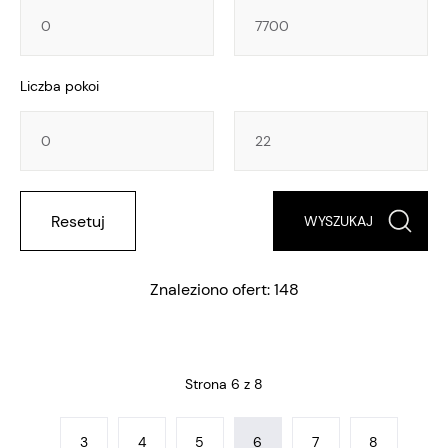
Powierzchnia
Powierzchnia
Liczba pokoi
Liczba
Liczba
pokoi
pokoi
Resetuj
Znaleziono ofert: 148
Strona 6 z 8
3
4
5
6
7
8
...