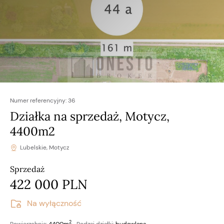
Numer referencyjny:
36
Działka na sprzedaż, Motycz,
4400m2
Lubelskie, Motycz
Sprzedaż
422 000 PLN
Na wyłączność
2
Powierzchnia:
4400m
Rodzaj działki:
budowlana