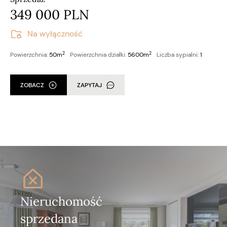
349 000 PLN
Na wyłączność
2
2
Powierzchnia:
50m
Powierzchnia działki:
5600m
Liczba sypialni:
1
ZOBACZ
ZAPYTAJ
Nieruchomość
sprzedana