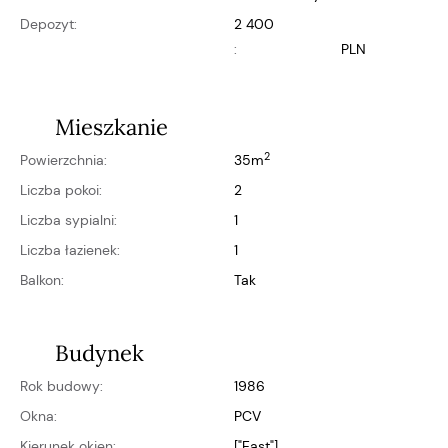
Depozyt:
2 400
:
PLN
Mieszkanie
2
Powierzchnia:
35m
Liczba pokoi:
2
Liczba sypialni:
1
Liczba łazienek:
1
Balkon:
Tak
Budynek
Rok budowy:
1986
Okna:
PCV
Kierunek okien:
["east"]