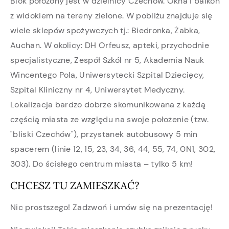
Blok położony jest w dzielnicy Czechów. Okna i balkon
z widokiem na tereny zielone. W pobliżu znajduje się
wiele sklepów spożywczych tj.: Biedronka, Żabka,
Auchan. W okolicy: DH Orfeusz, apteki, przychodnie
specjalistyczne, Zespół Szkól nr 5, Akademia Nauk
Wincentego Pola, Uniwersytecki Szpital Dziecięcy,
Szpital Kliniczny nr 4, Uniwersytet Medyczny.
Lokalizacja bardzo dobrze skomunikowana z każdą
częścią miasta ze względu na swoje położenie (tzw.
"bliski Czechów"), przystanek autobusowy 5 min
spacerem (linie 12, 15, 23, 34, 36, 44, 55, 74, 0N1, 302,
303). Do ścisłego centrum miasta – tylko 5 km!
CHCESZ TU ZAMIESZKAĆ?
Nic prostszego! Zadzwoń i umów się na prezentację!