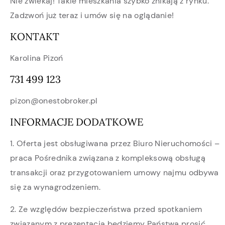
Nie zwlekaj! Takie mieszkania szybko znikają z rynku.
Zadzwoń już teraz i umów się na oglądanie!
KONTAKT
Karolina Pizoń
731 499 123
pizon@onestobroker.pl
INFORMACJE DODATKOWE
1. Oferta jest obsługiwana przez Biuro Nieruchomości –
praca Pośrednika związana z kompleksową obsługą
transakcji oraz przygotowaniem umowy najmu odbywa
się za wynagrodzeniem.
2. Ze względów bezpieczeństwa przed spotkaniem
związanym z prezentacją będziemy Państwa prosić