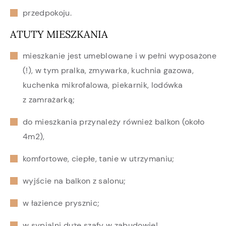
przedpokoju.
ATUTY MIESZKANIA
mieszkanie jest umeblowane i w pełni wyposażone
(!), w tym pralka, zmywarka, kuchnia gazowa,
kuchenka mikrofalowa, piekarnik, lodówka
z zamrażarką;
do mieszkania przynależy również balkon (około
4m2),
komfortowe, ciepłe, tanie w utrzymaniu;
wyjście na balkon z salonu;
w łazience prysznic;
w sypialni duże szafy w zabudowie!