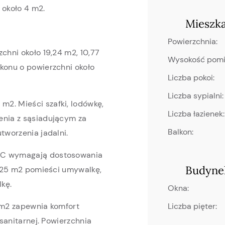
 około 4 m2.
Mieszk
Powierzchnia:
chni około 19,24 m2, 10,77
Wysokość pom
konu o powierzchni około
Liczba pokoi:
Liczba sypialni:
2. Mieści szafki, lodówkę,
Liczba łazienek:
enia z sąsiadującym za
Balkon:
tworzenia jadalni.
 WC wymagają dostosowania
Budyne
 3,25 m2 pomieści umywalkę,
kę.
Okna:
Liczba pięter:
2 m2 zapewnia komfort
 sanitarnej. Powierzchnia