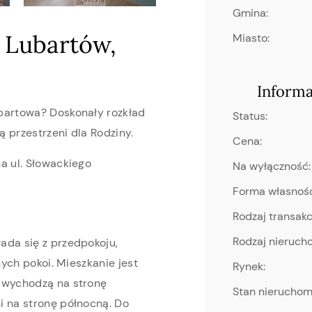
Gmina:
 Lubartów,
Miasto:
Inform
bartowa? Doskonały rozkład
Status:
 przestrzeni dla Rodziny.
Cena:
a ul. Słowackiego
Na wyłączność:
Forma własnośc
Rodzaj transakcj
Rodzaj nieruch
ada się z przedpokoju,
nych pokoi. Mieszkanie jest
Rynek:
a wychodzą na stronę
Stan nieruchom
i na stronę północną. Do