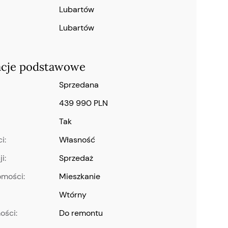
Lubartów
Lubartów
acje podstawowe
Sprzedana
439 990 PLN
Tak
i:
własność
i:
Sprzedaż
omości:
Mieszkanie
wtórny
ości:
do remontu