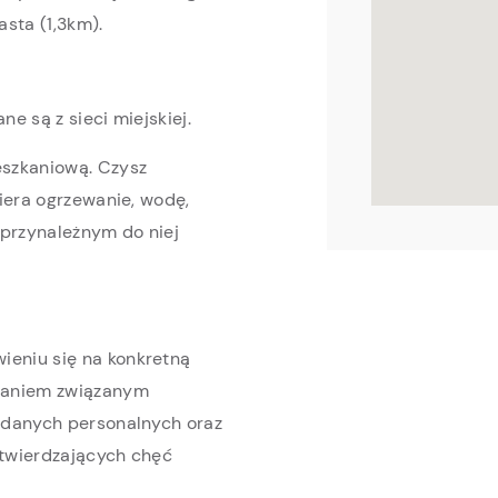
sta (1,3km).
e są z sieci miejskiej.
eszkaniową. Czysz
iera ogrzewanie, wodę,
 przynależnym do niej
eniu się na konkretną
kaniem związanym
 danych personalnych oraz
twierdzających chęć