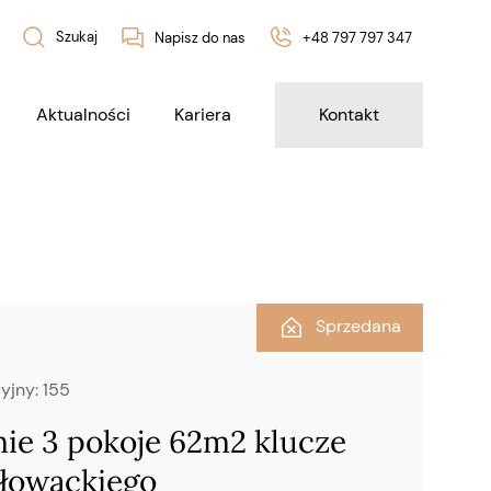
Szukaj
Napisz do nas
+48 797 797 347
Aktualności
Kariera
Kontakt
Sprzedana
yjny:
155
ie 3 pokoje 62m2 klucze
Słowackiego