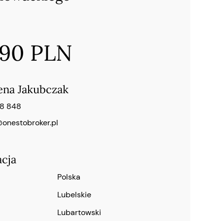
990 PLN
ena Jakubczak
28 848
onestobroker.pl
acja
Polska
lubelskie
lubartowski