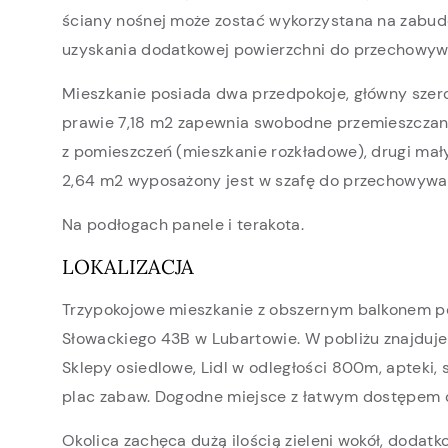
ściany nośnej może zostać wykorzystana na zabu
uzyskania dodatkowej powierzchni do przechowyw
Mieszkanie posiada dwa przedpokoje, główny szero
prawie 7,18 m2 zapewnia swobodne przemieszczan
z pomieszczeń (mieszkanie rozkładowe), drugi mał
2,64 m2 wyposażony jest w szafę do przechowywan
Na podłogach panele i terakota.
LOKALIZACJA
Trzypokojowe mieszkanie z obszernym balkonem poł
Słowackiego 43B w Lubartowie. W pobliżu znajduje s
Sklepy osiedlowe, Lidl w odległości 800m, apteki, 
plac zabaw. Dogodne miejsce z łatwym dostępem d
Okolica zachęca dużą ilością zieleni wokół, dodat