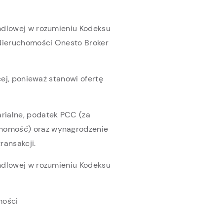
andlowej w rozumieniu Kodeksu
 Nieruchomości Onesto Broker
ęcej, ponieważ stanowi ofertę
arialne, podatek PCC (za
chomość) oraz wynagrodzenie
ransakcji.
andlowej w rozumieniu Kodeksu
mości