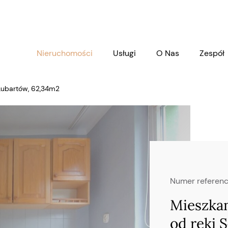
Nieruchomości
Usługi
O Nas
Zespół
 Lubartów, 62,34m2
Numer referenc
Mieszkan
od ręki 