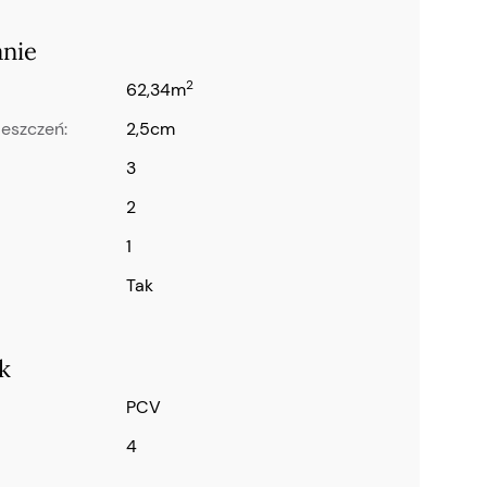
anie
2
62,34m
ieszczeń:
2,5cm
3
2
1
Tak
k
PCV
4