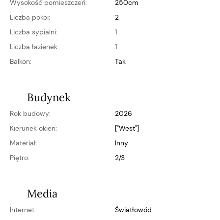
Wysokość pomieszczeń:
250cm
Liczba pokoi:
2
Liczba sypialni:
1
Liczba łazienek:
1
Balkon:
Tak
Budynek
Rok budowy:
2026
Kierunek okien:
["west"]
Materiał:
inny
Piętro:
2/3
Media
Internet:
światłowód