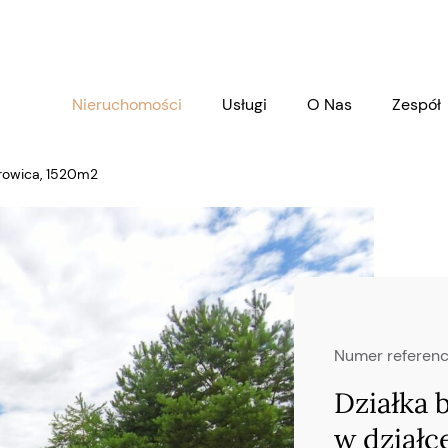
Nieruchomości
Usługi
O Nas
Zespół
browica, 1520m2
Numer referenc
Działka
w działc