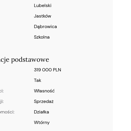
lubelski
Jastków
Dąbrowica
Szkolna
acje podstawowe
319 000 PLN
Tak
i:
własność
i:
Sprzedaż
omości:
Działka
wtórny