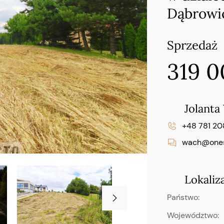
Dąbrowi
Sprzedaż
319 
Jolanta
+48 781 20
wach@onest
Lokaliz
Państwo:
Województwo: