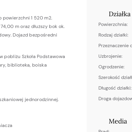
Działka
o powierzchni 1 520 m2.
Powierzchnia:
. 74,00 m oraz dłuższy bok ok.
Rodzaj działki:
budowy. Dojazd bezpośredni
Przeznaczenie d
Uzbrojenie:
w pobliżu Szkoła Podstawowa
ry, biblioteka, boiska
Ogrodzenie:
Szerokość działk
Długość działki:
Droga dojazdo
szkaniowej jednorodzinnej.
Media
niacza
Prąd: