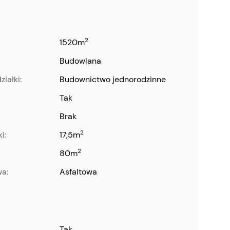
2
1520m
budowlana
ziałki:
budownictwo jednorodzinne
Tak
brak
2
i:
17,5m
2
80m
wa:
asfaltowa
Tak