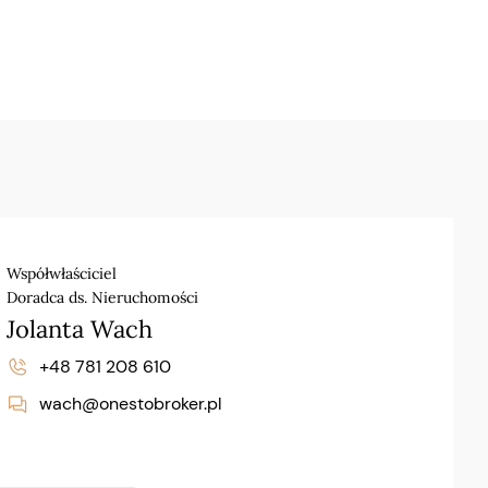
Współwłaściciel
Doradca ds. Nieruchomości
Jolanta Wach
+48 781 208 610
wach@onestobroker.pl