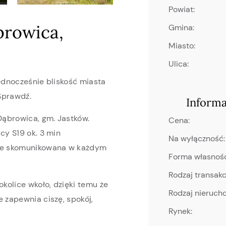
Powiat:
browica,
Gmina:
Miasto:
Ulica:
jednocześnie bliskość miasta
 Sprawdź.
Inform
Dąbrowica, gm. Jastków.
Cena:
cy S19 ok. 3 min
Na wyłączność:
rze skomunikowana w każdym
Forma własnośc
Rodzaj transakcj
okolice wkoło, dzięki temu że
Rodzaj nieruch
 zapewnia ciszę, spokój,
Rynek: