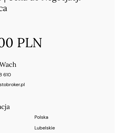
ca
000 PLN
 Wach
8 610
obroker.pl
acja
Polska
lubelskie