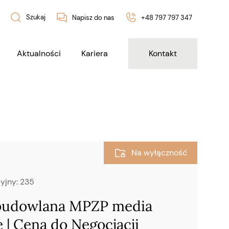
Szukaj
Napisz do nas
+48 797 797 347
Aktualności
Kariera
Kontakt
Na wyłączność
yjny:
235
 budowlana MPZP media
e | Cena do Negocjacji