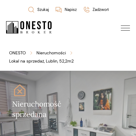
Szukaj
Napisz
Zadzwoń
ONESTO
Nieruchomości
Lokal na sprzedaż, Lublin, 52,2m2
Nieruchomość
Nieruchomość
Nieruchomość
Nieruchomość
Nieruchomość
Nieruchomość
Nieruchomość
Nieruchomość
sprzedana
sprzedana
sprzedana
sprzedana
sprzedana
sprzedana
sprzedana
sprzedana