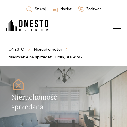
Szukaj
Napisz
Zadzwoń
ONESTO
Nieruchomości
Mieszkanie na sprzedaż, Lublin, 30,68m2
Nieruchomość
Nieruchomość
Nieruchomość
Nieruchomość
Nieruchomość
Nieruchomość
Nieruchomość
Nieruchomość
sprzedana
sprzedana
sprzedana
sprzedana
sprzedana
sprzedana
sprzedana
sprzedana