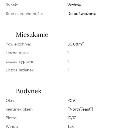
Rynek:
wtórny
Stan nieruchomości:
do odświeżenia
Mieszkanie
2
Powierzchnia:
30,68m
Liczba pokoi:
1
Liczba sypialni:
1
Liczba łazienek:
1
Budynek
Okna:
PCV
Kierunek okien:
["north","east"]
Piętro:
10/10
Winda:
Tak