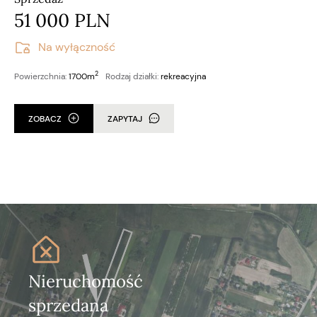
51 000 PLN
Na wyłączność
2
Powierzchnia:
1700m
Rodzaj działki:
rekreacyjna
ZOBACZ
ZAPYTAJ
Nieruchomość
sprzedana