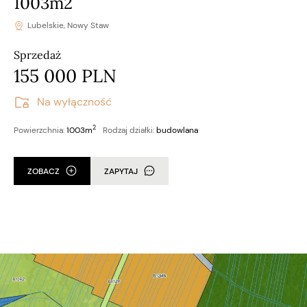
1003m2
Lubelskie, Nowy Staw
Sprzedaż
155 000 PLN
Na wyłączność
2
Powierzchnia:
1003m
Rodzaj działki:
budowlana
ZOBACZ
ZAPYTAJ