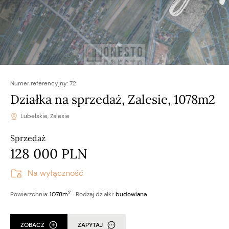
Numer referencyjny:
72
Działka na sprzedaż, Zalesie, 1078m2
Lubelskie, Zalesie
Sprzedaż
128 000 PLN
Na wyłączność
2
Powierzchnia:
1078m
Rodzaj działki:
budowlana
ZOBACZ
ZAPYTAJ