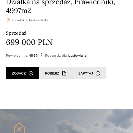
Działka na sprzedaż, Prawiedniki,
4997m2
Lubelskie, Prawiedniki
Sprzedaż
699 000 PLN
2
Powierzchnia:
4997m
Rodzaj działki:
budowlana
ZOBACZ
POBIERZ
ZAPYTAJ