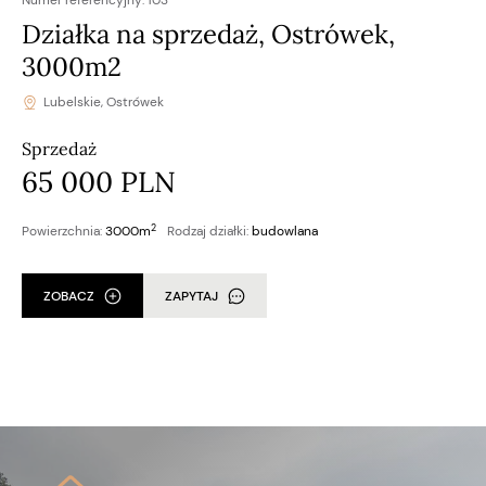
Numer referencyjny:
103
Działka na sprzedaż, Ostrówek,
3000m2
Lubelskie, Ostrówek
Sprzedaż
65 000 PLN
2
Powierzchnia:
3000m
Rodzaj działki:
budowlana
ZOBACZ
ZAPYTAJ