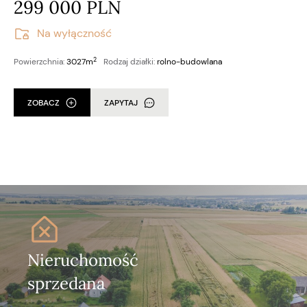
299 000 PLN
Na wyłączność
2
Powierzchnia:
3027m
Rodzaj działki:
rolno-budowlana
ZOBACZ
ZAPYTAJ
Nieruchomość
sprzedana