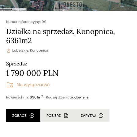
Numer referencyjny:
99
Działka na sprzedaż, Konopnica,
6361m2
Lubelskie, Konopnica
Sprzedaż
1 790 000 PLN
Na wyłączność
2
Powierzchnia:
6361m
Rodzaj działki:
budowlana
ZOBACZ
POBIERZ
ZAPYTAJ