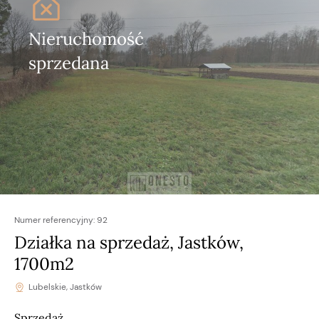
Nieruchomość
sprzedana
Numer referencyjny:
92
Działka na sprzedaż, Jastków,
1700m2
Lubelskie, Jastków
Sprzedaż