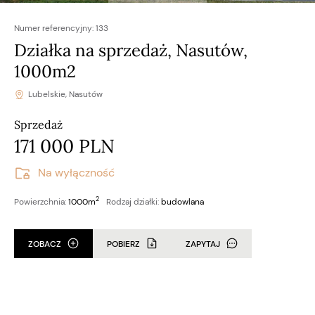
Numer referencyjny:
133
Działka na sprzedaż, Nasutów,
1000m2
Lubelskie, Nasutów
Sprzedaż
171 000 PLN
Na wyłączność
2
Powierzchnia:
1000m
Rodzaj działki:
budowlana
ZOBACZ
POBIERZ
ZAPYTAJ